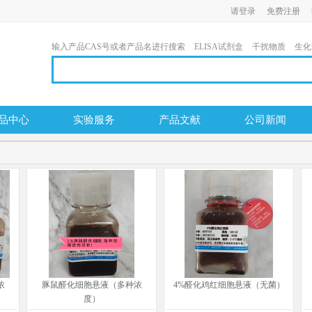
请登录
免费注册
输入产品CAS号或者产品名进行搜索
ELISA试剂盒
干扰物质
生化
品中心
实验服务
产品文献
公司新闻
浓
豚鼠醛化细胞悬液（多种浓
4%醛化鸡红细胞悬液（无菌）
度）