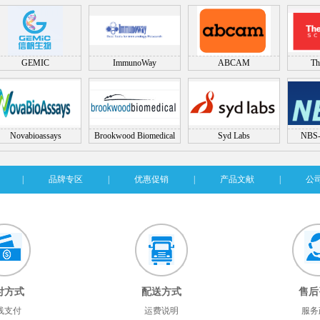
GEMIC
ImmunoWay
ABCAM
Th
Novabioassays
Brookwood Biomedical
Syd Labs
NBS-
|
品牌专区
|
优惠促销
|
产品文献
|
公
付方式
配送方式
售后
线支付
运费说明
服务