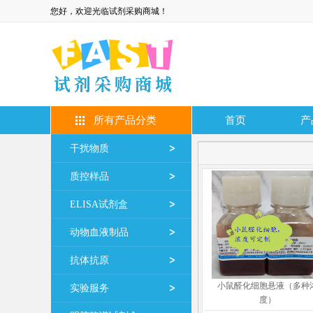
您好，欢迎光临试剂采购商城！
所有产品分类
首页
产
干扰物质
质控样品
ELISA试剂盒
动物血液制品
抗体抗原
小鼠醛化细胞悬液（多种
实验服务
度）