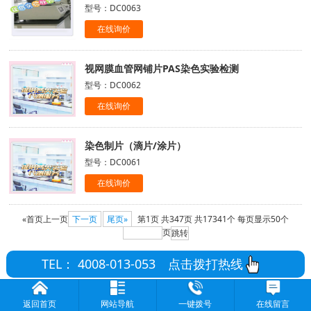
型号：DC0063
在线询价
视网膜血管网铺片PAS染色实验检测
型号：DC0062
在线询价
染色制片（滴片/涂片）
型号：DC0061
在线询价
«首页
上一页
下一页
尾页»
第1页
共347页
共17341个
每页显示50个
页
TEL： 4008-013-053
点击拨打热线
返回首页
网站导航
一键拨号
在线留言