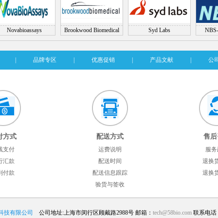
Novabioassays
Brookwood Biomedical
Syd Labs
NBS-
|
品牌专区
|
优惠促销
|
产品文献
|
公
付方式
配送方式
售后
线支付
运费说明
服务
行汇款
配送时间
退换
到付款
配送信息跟踪
退换
验货与签收
科技有限公司
公司地址:上海市闵行区顾戴路2988号 邮箱：
tech@58bio.com
联系电话：40