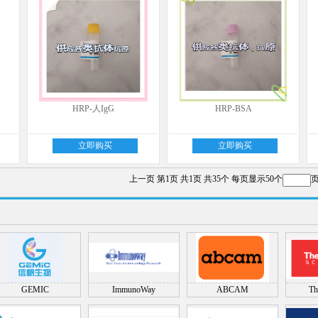
HRP-人IgG
HRP-BSA
立即购买
立即购买
上一页
第1页
共1页
共35个
每页显示50个
GEMIC
ImmunoWay
ABCAM
Th