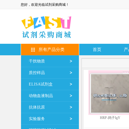
您好，欢迎光临试剂采购商城！
所有产品分类
首页
产
干扰物质
质控样品
ELISA试剂盒
动物血液制品
抗体抗原
HRP-鸽子IgY
实验服务