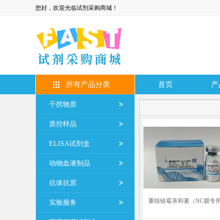
您好，欢迎光临试剂采购商城！
所有产品分类
首页
产
干扰物质
质控样品
ELISA试剂盒
动物血液制品
抗体抗原
重组链霉亲和素（NC膜专
实验服务