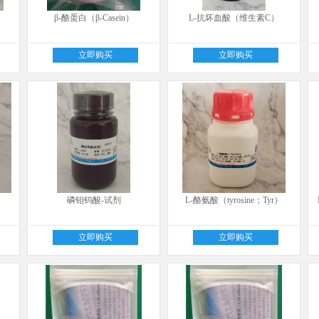
β-酪蛋白（β-Casein）
L-抗坏血酸（维生素C）
立即购买
立即购买
磷钼钨酸-试剂
L-酪氨酸（tyrosine；Tyr）
立即购买
立即购买