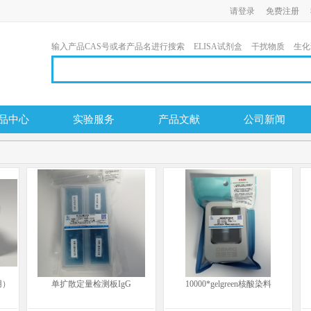
请登录
免费注册
输入产品CAS号或者产品名进行搜索
ELISA试剂盒
干扰物质
生化
品中心
实验服务
产品文献
公司新闻
用）
单扩散定量检测板IgG
10000*gelgreen核酸染料