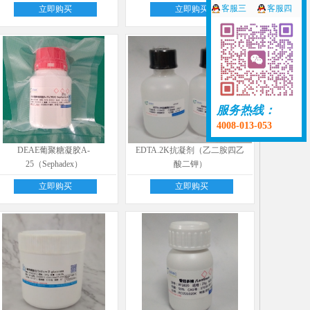
客服三
客服四
立即购买
立即购买
服务热线：
4008-013-053
DEAE葡聚糖凝胶A-
EDTA.2K抗凝剂（乙二胺四乙
25（Sephadex）
酸二钾）
立即购买
立即购买