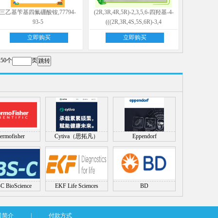
三乙基苄基四氟硼酸铵,77794-
(2R,3R,4R,5R)-2,3,5,6-四羟基-4-
93-5
(((2R,3R,4S,5S,6R)-3,4
立即购买
立即购买
50个
页
ermofisher
Cytiva（思拓凡）
Eppendorf
C BioScience
EKF Life Sciences
BD
司简介
|
付款方式