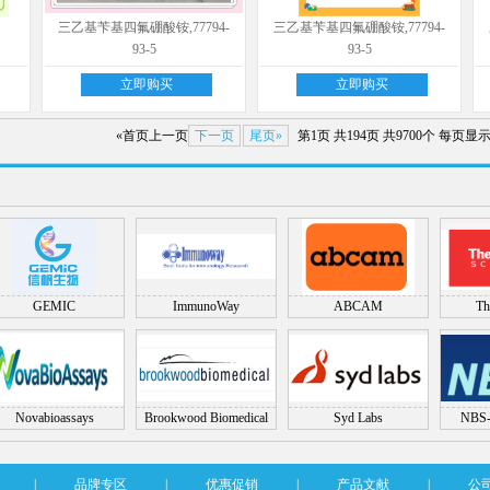
三乙基苄基四氟硼酸铵,77794-
三乙基苄基四氟硼酸铵,77794-
93-5
93-5
立即购买
立即购买
«首页
上一页
下一页
尾页»
第1页
共194页
共9700个
每页显示
GEMIC
ImmunoWay
ABCAM
Th
Novabioassays
Brookwood Biomedical
Syd Labs
NBS-
|
品牌专区
|
优惠促销
|
产品文献
|
公