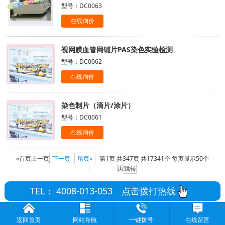
型号：DC0063
在线询价
视网膜血管网铺片PAS染色实验检测
型号：DC0062
在线询价
染色制片（滴片/涂片）
型号：DC0061
在线询价
«首页
上一页
下一页
尾页»
第1页
共347页
共17341个
每页显示50个
页
TEL： 4008-013-053
点击拨打热线
返回首页
网站导航
一键拨号
在线留言