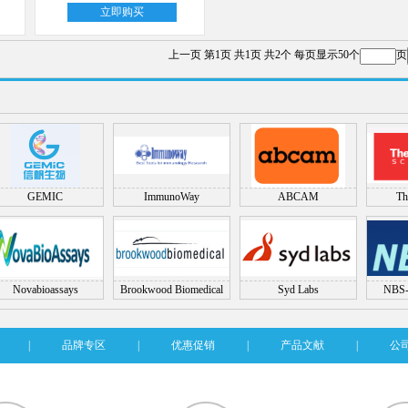
立即购买
上一页
第1页
共1页
共2个
每页显示50个
页
GEMIC
ImmunoWay
ABCAM
Th
Novabioassays
Brookwood Biomedical
Syd Labs
NBS-
|
品牌专区
|
优惠促销
|
产品文献
|
公