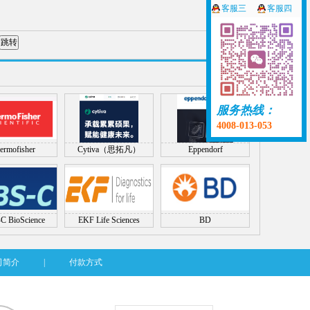
客服三
客服四
服务热线：
4008-013-053
ermofisher
Cytiva（思拓凡）
Eppendorf
C BioScience
EKF Life Sciences
BD
司简介
|
付款方式