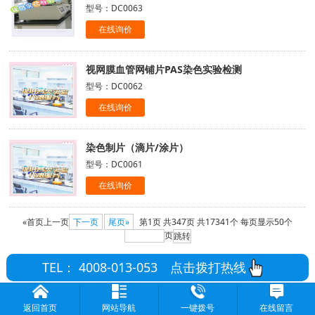
型号：DC0063
在线询价
视网膜血管网铺片PAS染色实验检测
型号：DC0062
在线询价
染色制片（滴片/涂片）
型号：DC0061
在线询价
«首页
上一页
下一页
尾页»
第1页
共347页
共17341个
每页显示50个
页
TEL： 4008-013-053
点击拨打热线
返回首页
网站导航
一键拨号
在线留言