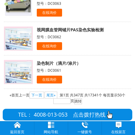
型号：DC0063
在线询价
视网膜血管网铺片PAS染色实验检测
型号：DC0062
在线询价
染色制片（滴片/涂片）
型号：DC0061
在线询价
«首页
上一页
下一页
尾页»
第1页
共347页
共17341个
每页显示50个
页
TEL： 4008-013-053
点击拨打热线
返回首页
网站导航
一键拨号
在线留言