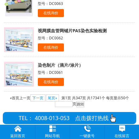
型号：DC0063
在线询价
视网膜血管网铺片PAS染色实验检测
型号：DC0062
在线询价
染色制片（滴片/涂片）
型号：DC0061
在线询价
«首页
上一页
下一页
尾页»
第1页
共347页
共17341个
每页显示50个
页
TEL： 4008-013-053
点击拨打热线
返回首页
网站导航
一键拨号
在线留言