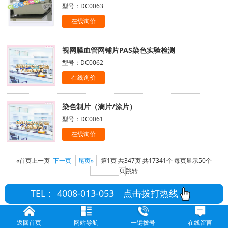
型号：DC0063
在线询价
视网膜血管网铺片PAS染色实验检测
型号：DC0062
在线询价
染色制片（滴片/涂片）
型号：DC0061
在线询价
«首页
上一页
下一页
尾页»
第1页
共347页
共17341个
每页显示50个
页
TEL： 4008-013-053
点击拨打热线
返回首页
网站导航
一键拨号
在线留言