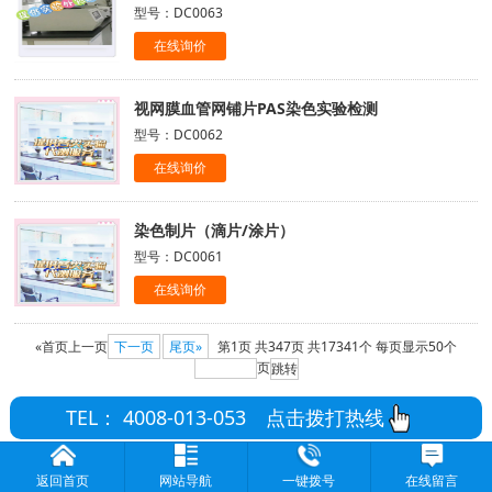
型号：DC0063
在线询价
视网膜血管网铺片PAS染色实验检测
型号：DC0062
在线询价
染色制片（滴片/涂片）
型号：DC0061
在线询价
«首页
上一页
下一页
尾页»
第1页
共347页
共17341个
每页显示50个
页
TEL： 4008-013-053
点击拨打热线
返回首页
网站导航
一键拨号
在线留言