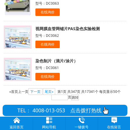
型号：DC0063
在线询价
视网膜血管网铺片PAS染色实验检测
型号：DC0062
在线询价
染色制片（滴片/涂片）
型号：DC0061
在线询价
«首页
上一页
下一页
尾页»
第1页
共347页
共17341个
每页显示50个
页
TEL： 4008-013-053
点击拨打热线
返回首页
网站导航
一键拨号
在线留言