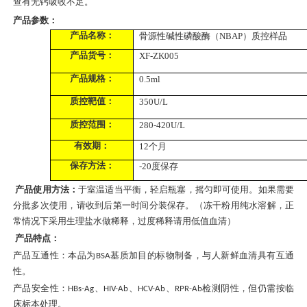
查有无钙吸收不足。
产品参数：
产品名称：
骨源性碱性磷酸酶（
NBAP）质控样品
产品货号：
XF-ZK005
产品规格：
0.5ml
质控靶值：
350
U/L
质控范围：
280-420
U/L
有效期：
12个月
保存方法：
-20度保存
产品使用方法：
于室温适当平衡，轻启瓶塞，摇匀即可使用。如果需要
分批多次使用，请收到后第一时间分装保存。（冻干粉用纯水溶解，正
常情况下采用
生理盐水做稀释
，
过度稀释请用低值血清
）
产品特点：
产品互通性：本品为
基质加目的标物制备，与人新鲜血清具有互通
BSA
性。
产品安全性：
、
、
、
检测阴性，但仍需按临
HBs-Ag
HIV-Ab
HCV-Ab
RPR-Ab
床标本处理。