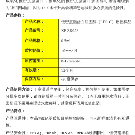
成氧化低密度脂蛋白，被氧化的低密度脂蛋白胆固醇可通俗地理解
为“坏”胆固醇，因为
水平升高会增加患冠状动脉心脏病的危险性。
LDL-C
产品参数：
产品名称：
低密度脂蛋白胆固醇（
LDL-C）质控样品
产品货号：
XF-ZK053
产品规格：
0.5ml
质控靶值：
10mmol/L
质控范围：
8-12
mmol/L
有效期：
12个月
保存方法：
-20度保存
产品使用方法：
于室温适当平衡，轻启瓶塞，摇匀即可使用。如果需要
分批多次使用，请收到后第一时间分装保存。（冻干粉用纯水溶解，正
常情况下采用
生理盐水做稀释
，
过度稀释请用低值血清
）
产品特点：
产品互通性：本品为
基质加目的标物制备，与人新鲜血清具有互通
BSA
性。
产品安全性：
、
、
、
检测阴性，但仍需按临
HBs-Ag
HIV-Ab
HCV-Ab
RPR-Ab