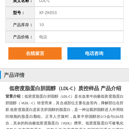
英文名称：
LDL-C
型号：
XF-ZK053
产品库存
：
10
产品价格
：
电议
在线留言
电话咨询
产品详情
低密度脂蛋白胆固醇（
）质控样品 产品介绍
LDL-C
背景介绍：
低密度脂蛋白胆固醇（
）是在血浆中由极低密度脂蛋白
LDL-C
胆固醇（
）转变而来，其合成部位主要在血管内，降解部位在肝
VLDL - C
脏
低密度脂蛋白是富含胆固醇的脂蛋白，是一种运载胆固醇进入外周组
.
织细胞的脂蛋白颗粒。正常人空腹时，血浆中胆固醇的
会与
结
2/3
LDL
合，其余的则由极低密度脂蛋白（
）携带。低密度脂蛋白可被氧化
VLDL