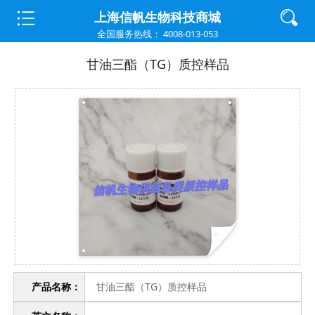
首页
>
质控样品
>
炎症因子
上海信帆生物科技商城
全国服务热线： 4008-013-053
甘油三酯（TG）质控样品
产品名称：
甘油三酯（TG）质控样品