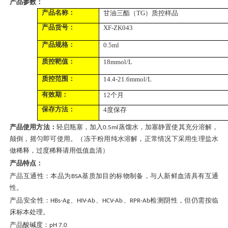
产品参数：
产品名称：
甘油三酯（
TG）
质控样品
产品货号：
XF-ZK043
产品规格：
0.5ml
质控靶值：
18mmol/L
质控范围：
1
4.4-21.6
mmol/L
有效期：
12个月
保存方法：
4
度保存
产品使用方法：
轻启瓶塞，加入
蒸馏水，加塞静置使其充分溶解，
0.5ml
颠倒，摇匀即可使用。
（冻干粉用纯水溶解，正常情况下采用
生理盐水
做稀释
，
过度稀释请用低值血清
）
产品特点：
产品互通性：本品为
基质加目的标物制备，与人新鲜血清具有互通
BSA
性。
产品安全性：
、
、
、
检测阴性，但仍需按临
HBs-Ag
HIV-Ab
HCV-Ab
RPR-Ab
床标本处理。
产品酸碱度：
pH 7.0