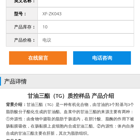
英文名称：
型号：
XF-ZK043
产品库存
：
10
产品价格
：
电议
在线留言
电话咨询
产品详情
甘油三酯（
）
质控样品 产品介绍
TG
背景介绍：
甘油三酯（
）是一种有机化合物，由甘油的
个羟基与
个
TG
3
3
脂肪酸分子酯化生成的甘油酯。血浆中的甘油三酯的来源主要有两种：
①外源性：由食物中摄取的脂肪于肠道内，在胆汁酸、脂酶的作用下被
肠黏膜吸收，在肠黏膜上皮细胞内合成甘油三酯。②内源性：体内自身
合成的甘油三酯主要在肝脏，其次为脂肪组织。