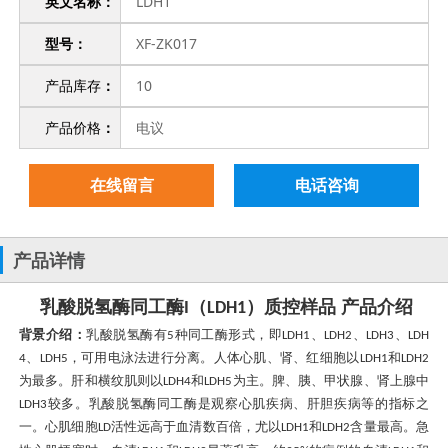
英文名称：
LDH1
型号：
XF-ZK017
产品库存
：
10
产品价格
：
电议
在线留言
电话咨询
产品详情
乳酸脱氢酶同工酶
（
）质控样品 产品介绍
I
LDH1
背景介绍：
乳酸脱氢酶有
种同工酶形式，即
、
、
、
5
LDH1
LDH2
LDH3
LDH
、
，可用电泳法进行分离。人体心肌、肾、红细胞以
和
4
LDH5
LDH1
LDH2
为最多。肝和横纹肌则以
和
为主。脾、胰、甲状腺、肾上腺中
LDH4
LDH5
较多。乳酸脱氢酶同工酶是观察心肌疾病、肝胆疾病等的指标之
LDH3
一。
心肌细胞
活性远高于血清数百倍，尤以
和
含量最高。急
LD
LDH1
LDH2