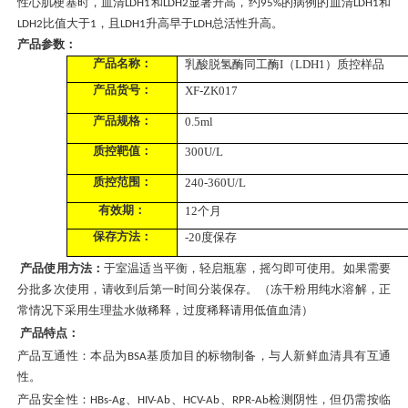
性心肌梗塞时，血清
和
显著升高，约
的病例的血清
和
LDH1
LDH2
95%
LDH1
比值大于
，且
升高早于
总活性升高。
LDH2
1
LDH1
LDH
产品参数：
产品名称：
乳酸脱氢酶同工酶
I（LDH1）质控样品
产品货号：
XF-ZK017
产品规格：
0.5ml
质控靶值：
300
U/L
质控范围：
240-360
U/L
有效期：
12个月
保存方法：
-20度保存
产品使用方法：
于室温适当平衡，轻启瓶塞，摇匀即可使用。如果需要
分批多次使用，请收到后第一时间分装保存。（冻干粉用纯水溶解，正
常情况下采用
生理盐水做稀释
，
过度稀释请用低值血清
）
产品特点：
产品互通性：本品为
基质加目的标物制备，与人新鲜血清具有互通
BSA
性。
产品安全性：
、
、
、
检测阴性，但仍需按临
HBs-Ag
HIV-Ab
HCV-Ab
RPR-Ab