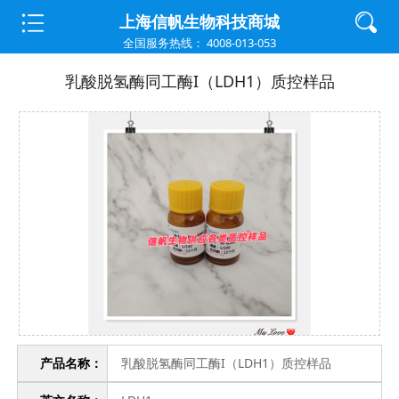
首页
>
质控样品
>
炎症因子
上海信帆生物科技商城
全国服务热线： 4008-013-053
乳酸脱氢酶同工酶I（LDH1）质控样品
产品名称：
乳酸脱氢酶同工酶I（LDH1）质控样品