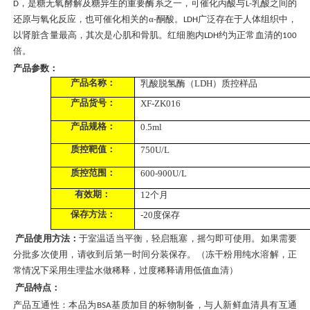
，是糖无氧酵解及糖异生的重要酶系之一，可催化丙酸与
乳酸之间的
D
L-
还原与氧化反应，也可催化相关的α
酮酸。
广泛存在于人体组织中，
-
LDH
以肾脏含量最高，其次是心肌和骨肌。红细胞内
约为正常血清的
LDH
100
倍。
产品参数：
产品名称：
乳酸脱氢酶（
LDH）质控样品
产品货号：
XF-ZK016
产品规格：
0.5ml
质控靶值：
750
U/L
质控范围：
600-900
U/L
有效期：
12个月
保存方法：
-20度保存
产品使用方法：
于室温适当平衡，轻启瓶塞，摇匀即可使用。如果需要
分批多次使用，请收到后第一时间分装保存。（冻干粉用纯水溶解，正
常情况下采用
生理盐水做稀释
，
过度稀释请用低值血清
）
产品特点：
产品互通性：本品为
基质加目的标物制备，与人新鲜血清具有互通
BSA