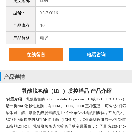
英文名称：
LDH
型号：
XF-ZK016
产品库存
：
10
产品价格
：
电议
在线留言
电话咨询
产品详情
乳酸脱氢酶（
）质控样品 产品介绍
LDH
背景介绍：
乳酸脱氢酶（
，
或
，
）
lactate dehydrogenase
LD
LDH
EC1.1.1.27
是一类
依赖性激酶，有
、
、
三种亚基，可构成
种四
NAD
LDHA
LDHB
LDHC
6
聚体同工酶。动物乳酸脱氢酶是由
个亚单位组成的四聚体，常见的
、
4
A
两种亚基构成的
种
同工酶（
），
亚基则仅组成一种
同
B
5
LDH
LDH1-5
C
LDH
工酶即
。
乳酸脱氢酶为含锌离子的金属蛋白，分子量为
LDH-C4
135-140k