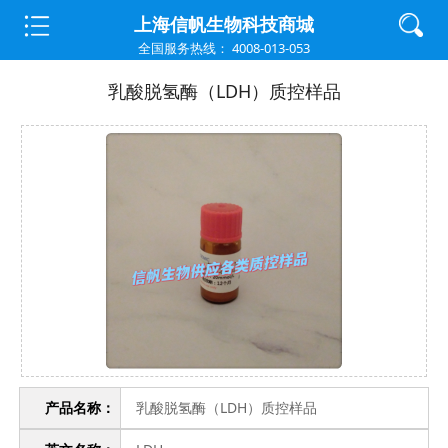
首页
>
质控样品
>
炎症因子
上海信帆生物科技商城
全国服务热线： 4008-013-053
乳酸脱氢酶（LDH）质控样品
产品名称：
乳酸脱氢酶（LDH）质控样品