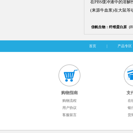
在PBS缓冲液中的溶解
(来源牛血浆)在大鼠
信帆生物：纤维蛋白原（Fibr
首页
|
产品专区
购物指南
支
购物流程
在
用户协议
银
客服留言
货