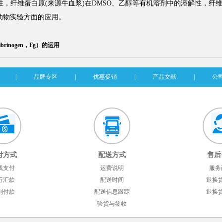
性，纤维蛋白原(来源牛血浆)在DMSO、乙醇等有机溶剂中的溶解性，纤
等动物实验方面的应用。
inogen，Fg）的运用
|
品牌专区
|
优惠促销
|
产品文献
|
公
付方式
配送方式
售后
线支付
运费说明
服务
行汇款
配送时间
退换
到付款
配送信息跟踪
退换
验货与签收