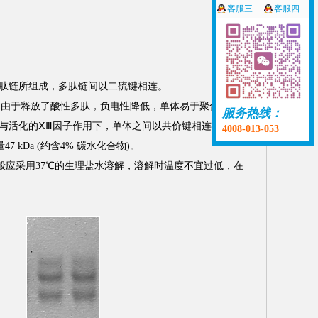
客服三
客服四
不同多肽链所组成，多肽链间以二硫键相连。
，由于释放了酸性多肽，负电性降低，单体易于聚合成纤维
服务热线：
+与活化的ⅩⅢ因子作用下，单体之间以共价键相连，则变成
4008-013-053
7 kDa (约含4% 碳水化合物)。
般应采用37℃的生理盐水溶解，溶解时温度不宜过低，在