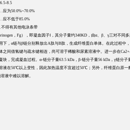
-8.5
50.0%~70.0%
应不低于85.0%
…不得有其他电泳条带
rinogen，Fg），即凝血因子Ⅰ，其分子量约340KD，由α、β、γ三对
用下，α链与β链分别释放出A肽与B肽，生成纤维蛋白单体。在此过程中
体之间借氢键与疏水键相连，尚可溶于稀酸和尿素溶液中。进一步在Ca2
完成凝血过程。α-链分子量63.5 kDa，β-链分子量56 kDa，γ链分子量4
溶液在50℃以上变性，因此加热温度不宜超过50℃；另外，纤维蛋白原一
的溶液中难以溶解。