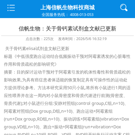
上海信帆生物科技商城
全国服务热线： 4008-013-053
信帆生物：关于骨钙素试剂盒文献已更新
点击次数：225次 发布时间：2026/5/6 16:32:19
关于骨钙素elisa试剂盒文献已更新
标题《中低强度跑台运动结合低频振动干预对阿霉素诱发的心脏毒性
作用和骨质疏松的影响研究》
摘要：目的探讨运动干预对于阿霉素引发的机体性毒性和骨质疏松的
影响效果,为具有癌症患者体适能的恢复制定具有可操作性的运动处
方提供理论参考。方法本研究采用50只小鼠,将所有小鼠进行1周的适
应性喂养并在这一周内对小鼠骨密度和骨质代谢进行前测(骨密度、
骨质代谢);对小鼠进行分组:安静对照组(control group,C组,n=10)、
阿霉素对照组(Dox group,D组,n=10)、跑台运动+阿霉素组
(run+Dox group,RD组,n=10)、振动训练+阿霉素组(vibration+Dox
group,VD组,n=10)、跑台+振动+阿霉素组(run+vibration+Dox
group,RVD组,n=10)组,RD组、VD组、RVD组开始执行运动方案,C组